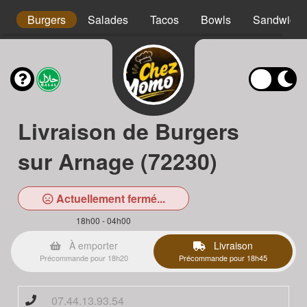
os
Burgers
Salades
Tacos
Bowls
Sandwichs
Livraison de Burgers
sur Arnage (72230)
Actuellement fermé...
18h00 - 04h00
À emporter
Livraison
Précommande pour 18h20
Précommande pour 18h45
07.44.13.93.54