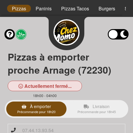
s
Pizzas
Paninis
Pizzas Tacos
Burgers
Sal
Pizzas à emporter
proche Arnage (72230)
Actuellement fermé...
18h00 - 04h00
À emporter
Livraison
Précommande pour 18h20
Précommande pour 18h45
07.44.13.93.54