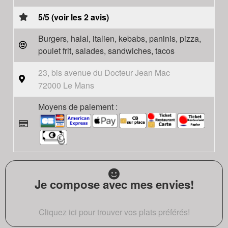
5/5 (voir les 2 avis)
Burgers, halal, italien, kebabs, paninis, pizza,
poulet frit, salades, sandwiches, tacos
23, bis avenue du Docteur Jean Mac
72000 Le Mans
Moyens de paiement :
Je compose avec mes envies!
Cliquez ici pour trouver vos plats préférés!