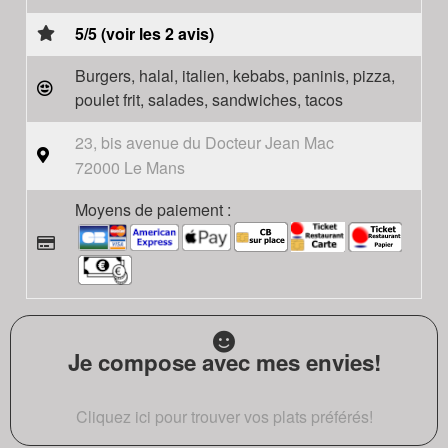
5/5 (voir les 2 avis)
Burgers, halal, italien, kebabs, paninis, pizza,
poulet frit, salades, sandwiches, tacos
23, bis avenue du Docteur Jean Mac
72000 Le Mans
Moyens de paiement :
Je compose avec mes envies!
Cliquez ici pour trouver vos plats préférés!