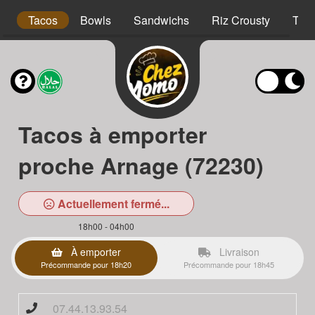
s
Tacos
Bowls
Sandwichs
Riz Crousty
Tex
Tacos à emporter
proche Arnage (72230)
Actuellement fermé...
18h00 - 04h00
À emporter
Livraison
Précommande pour 18h20
Précommande pour 18h45
07.44.13.93.54