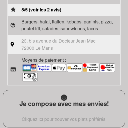
5/5 (voir les 2 avis)
Burgers, halal, italien, kebabs, paninis, pizza,
poulet frit, salades, sandwiches, tacos
23, bis avenue du Docteur Jean Mac
72000 Le Mans
Moyens de paiement :
Je compose avec mes envies!
Cliquez ici pour trouver vos plats préférés!