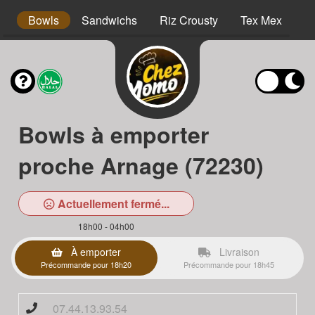
s
Bowls
Sandwichs
Riz Crousty
Tex Mex
D
Bowls à emporter
proche Arnage (72230)
Actuellement fermé...
18h00 - 04h00
À emporter
Livraison
Précommande pour 18h20
Précommande pour 18h45
07.44.13.93.54