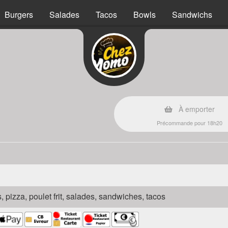
Burgers
Salades
Tacos
Bowls
Sandwichs
À emporter
Précommande pour 18h20
s, pizza, poulet frit, salades, sandwiches, tacos