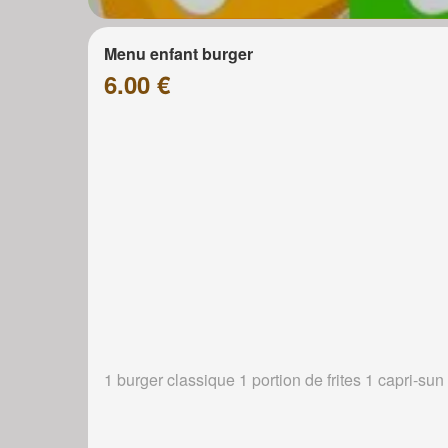
Menu enfant burger
6.00 €
1 burger classique 1 portion de frites 1 capri-sun