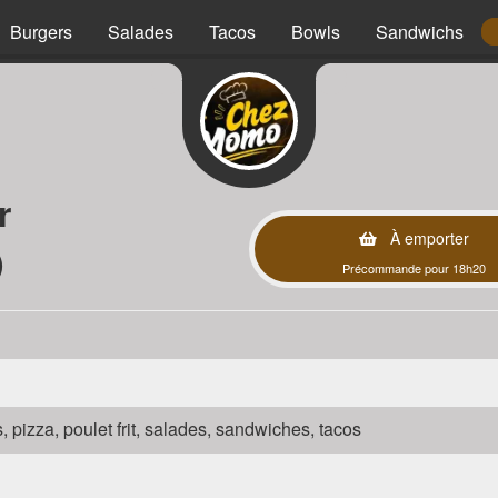
Burgers
Salades
Tacos
Bowls
Sandwichs
r
À emporter
)
Précommande pour 18h20
s, pizza, poulet frit, salades, sandwiches, tacos