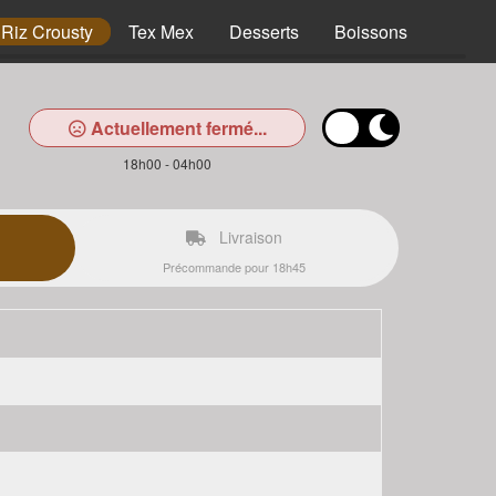
Riz Crousty
Tex Mex
Desserts
Boissons
Actuellement fermé...
18h00 - 04h00
Livraison
Précommande pour 18h45