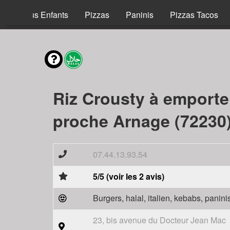
Menus Enfants
Pizzas
Paninis
Pizzas Tacos
Riz Crousty à emporte
proche Arnage (72230
07.44.13.93.54
5/5 (voir les 2 avis)
Burgers, halal, italien, kebabs, panini
23, bis avenue du Docteur Jean Mac