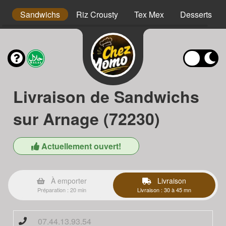
s
Sandwichs
Riz Crousty
Tex Mex
Desserts
Livraison de Sandwichs
sur Arnage (72230)
Actuellement ouvert!
À emporter
Livraison
Préparation : 20 min
Livraison : 30 à 45 mn
07.44.13.93.54